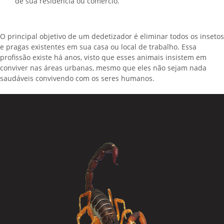
de sua residência ou comércio.
O principal objetivo de um dedetizador é eliminar todos os insetos
e pragas existentes em sua casa ou local de trabalho. Essa
profissão existe há anos, visto que esses animais insistem em
conviver nas áreas urbanas, mesmo que eles não sejam nada
saudáveis convivendo com os seres humanos.