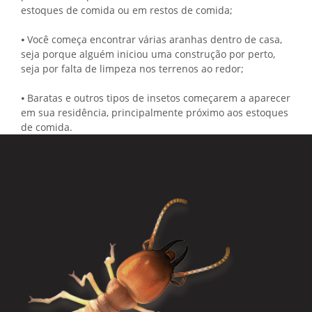
estoques de comida ou em restos de comida;
⦁ Você começa encontrar várias aranhas dentro de casa,
seja porque alguém iniciou uma construção por perto,
seja por falta de limpeza nos terrenos ao redor;
⦁ Baratas e outros tipos de insetos começarem a aparecer
em sua residência, principalmente próximo aos estoques
de comida.