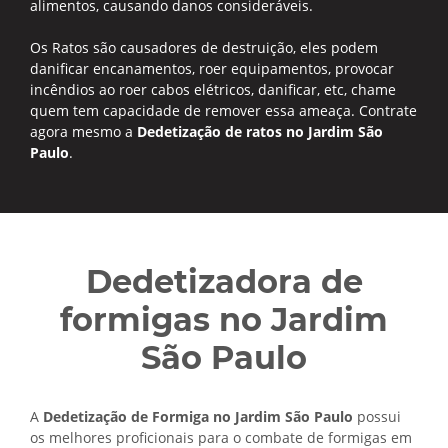
alimentos, causando danos consideráveis.
Os Ratos são causadores de destruição, eles podem
danificar encanamentos, roer equipamentos, provocar
incêndios ao roer cabos elétricos, danificar, etc, chame
quem tem capacidade de remover essa ameaça. Contrate
agora mesmo a
Dedetização de ratos no Jardim São
Paulo
.
Dedetizadora de
formigas no Jardim
São Paulo
A
Dedetização de Formiga no Jardim São Paulo
possui
os melhores proficionais para o combate de formigas em