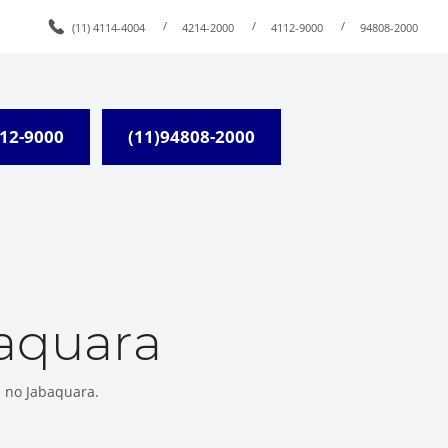
/
/
/
(11) 4114-4004
4214-2000
4112-9000
94808-2000
112-9000
(11)94808-2000
aquara
 no Jabaquara.