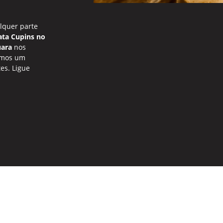
lquer parte
ta Cupins no
uara
nos
timos um
es. Ligue