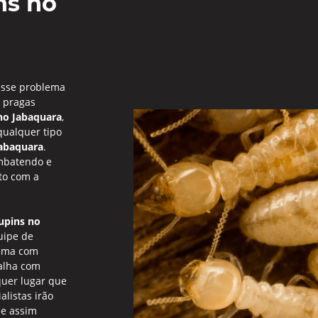
ns no
esse problema
s pragas
no Jabaquara
,
qualquer tipo
Jabaquara
.
mbatendo e
to com a
upins no
uipe de
lema com
alha com
quer lugar que
alistas irão
 e assim