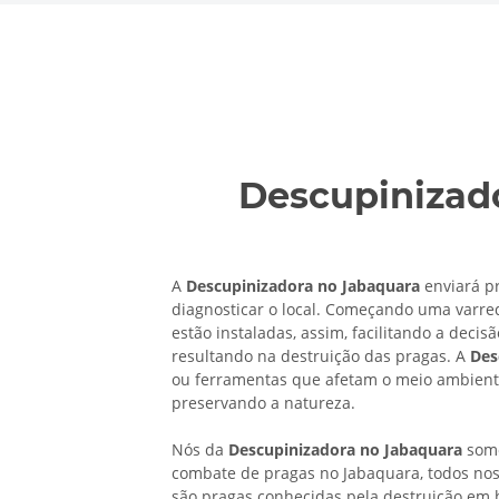
Descupinizad
A
Descupinizadora no Jabaquara
enviará pr
diagnosticar o local. Começando uma varred
estão instaladas, assim, facilitando a decis
resultando na destruição das pragas. A
Des
ou ferramentas que afetam o meio ambient
preservando a natureza.
Nós da
Descupinizadora no Jabaquara
somo
combate de pragas no Jabaquara, todos noss
são pragas conhecidas pela destruição em 