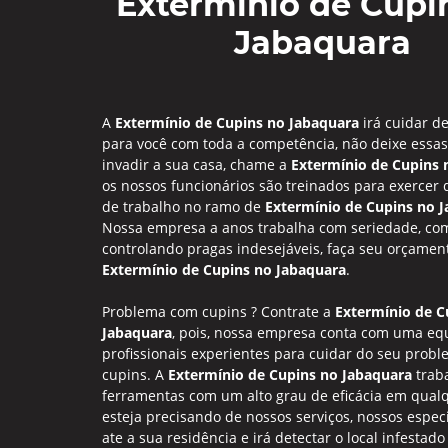
Extermínio de Cupi
Jabaquara
A
Extermínio de Cupins no Jabaquara
irá cuidar d
para você com toda a competência, não deixe essa
invadir a sua casa, chame a
Extermínio de Cupins 
os nossos funcionários são treinados para exercer 
de trabalho no ramo de
Extermínio de Cupins no 
Nossa empresa a anos trabalha com seriedade, co
controlando pragas indesejáveis, faça seu orçamen
Extermínio de Cupins no Jabaquara
.
Problema com cupins ? Contrate a
Extermínio de C
Jabaquara
, pois, nossa empresa conta com uma eq
profissionais experientes para cuidar do seu prob
cupins. A
Extermínio de Cupins no Jabaquara
trab
ferramentas com um alto grau de eficácia em qual
esteja precisando de nossos serviços, nossos especi
ate a sua residência e irá detectar o local infestado